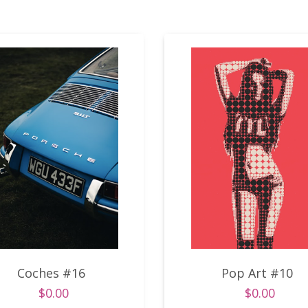
Coches #16
Pop Art #10
$0.00
$0.00