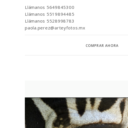
Llámanos
5649845300
Llámanos
5519894485
Llámanos
5528998783
paola.perez@arteyfotos.mx
COMPRAR AHORA