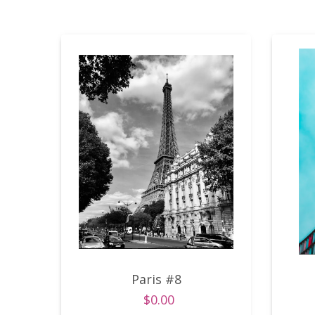
Paris #8
$0.00