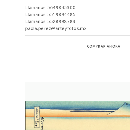
Llámanos
5649845300
Llámanos
5519894485
Llámanos
5528998783
paola.perez@arteyfotos.mx
COMPRAR AHORA