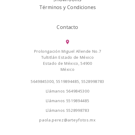
Términos y Condiciones
Contacto
Prolongación Miguel Allende No.7
Tultitlán Estado de México
Estado de México, 54900
México
5649845300, 5519894485, 5528998783
Llámanos
5649845300
Llámanos
5519894485
Llámanos
5528998783
paola.perez@arteyfotos.mx