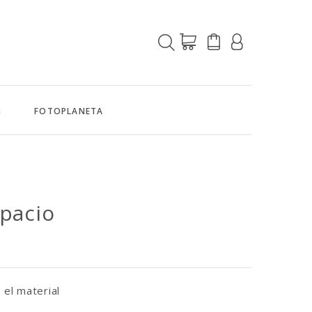
G
FOTOPLANETA
spacio
 el material