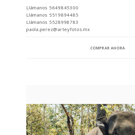
Llámanos
5649845300
Llámanos
5519894485
Llámanos
5528998783
paola.perez@arteyfotos.mx
COMPRAR AHORA