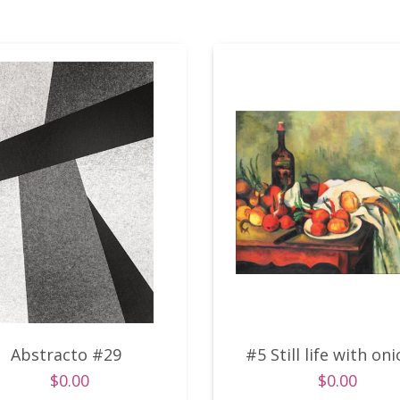
Abstracto #29
#5 Still life with on
$0.00
$0.00