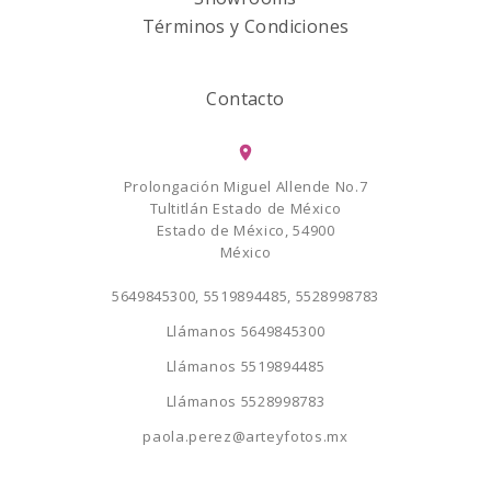
Términos y Condiciones
Contacto
Prolongación Miguel Allende No.7
Tultitlán Estado de México
Estado de México, 54900
México
5649845300, 5519894485, 5528998783
Llámanos
5649845300
Llámanos
5519894485
Llámanos
5528998783
paola.perez@arteyfotos.mx