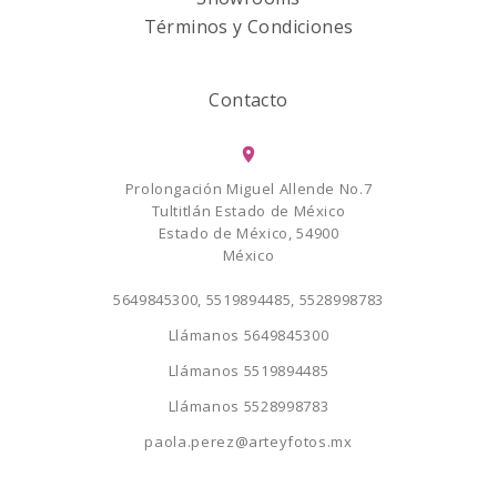
Términos y Condiciones
Contacto
Prolongación Miguel Allende No.7
Tultitlán Estado de México
Estado de México, 54900
México
5649845300, 5519894485, 5528998783
Llámanos
5649845300
Llámanos
5519894485
Llámanos
5528998783
paola.perez@arteyfotos.mx