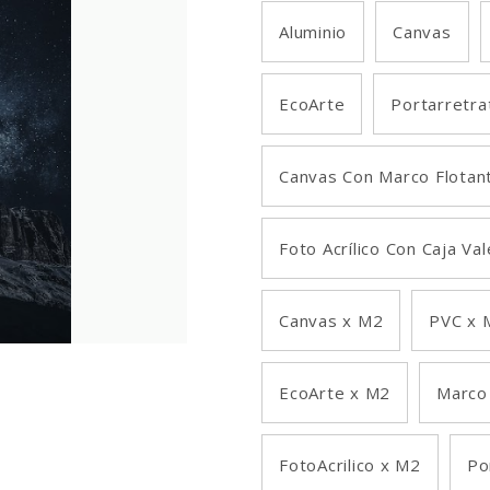
Aluminio
Canvas
EcoArte
Portarretra
Canvas Con Marco Flotan
Foto Acrílico Con Caja Va
Canvas x M2
PVC x 
EcoArte x M2
Marco
FotoAcrilico x M2
Po