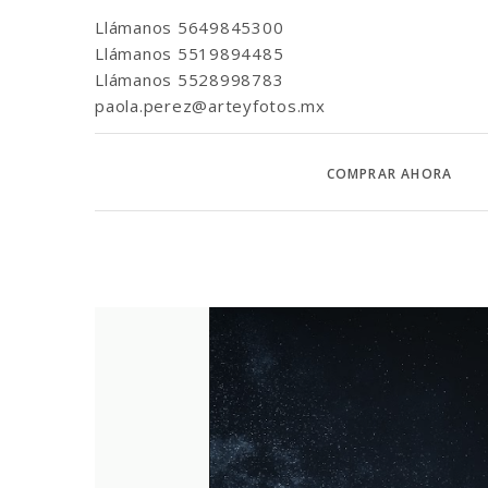
Llámanos
5649845300
Llámanos
5519894485
Llámanos
5528998783
paola.perez@arteyfotos.mx
COMPRAR AHORA