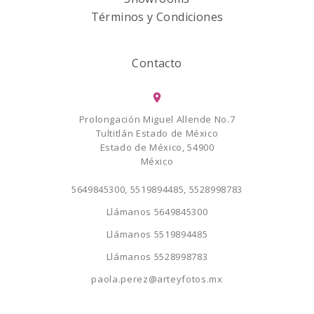
Términos y Condiciones
Contacto
Prolongación Miguel Allende No.7
Tultitlán Estado de México
Estado de México, 54900
México
5649845300, 5519894485, 5528998783
Llámanos
5649845300
Llámanos
5519894485
Llámanos
5528998783
paola.perez@arteyfotos.mx