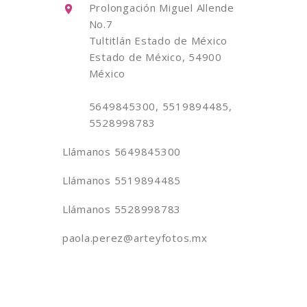
Prolongación Miguel Allende
No.7
Tultitlán Estado de México
Estado de México, 54900
México
5649845300, 5519894485,
5528998783
Llámanos
5649845300
Llámanos
5519894485
Llámanos
5528998783
paola.perez@arteyfotos.mx