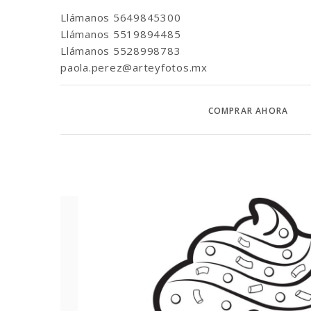
Llámanos
5649845300
Llámanos
5519894485
Llámanos
5528998783
paola.perez@arteyfotos.mx
COMPRAR AHORA