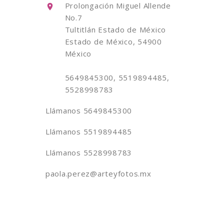
Prolongación Miguel Allende
No.7
Tultitlán Estado de México
Estado de México, 54900
México
5649845300, 5519894485,
5528998783
Llámanos
5649845300
Llámanos
5519894485
Llámanos
5528998783
paola.perez@arteyfotos.mx