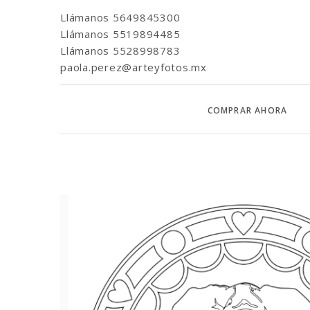
Llámanos
5649845300
Llámanos
5519894485
Llámanos
5528998783
paola.perez@arteyfotos.mx
COMPRAR AHORA