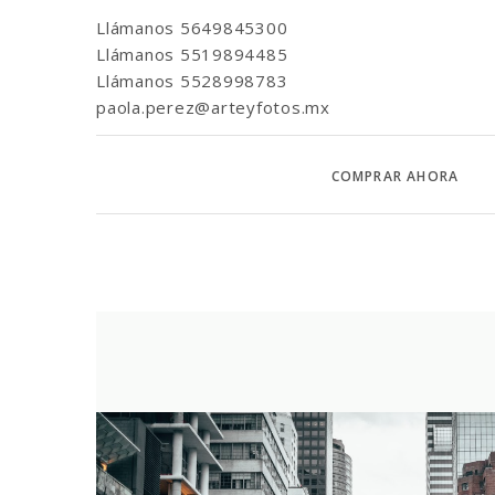
Llámanos
5649845300
Llámanos
5519894485
Llámanos
5528998783
paola.perez@arteyfotos.mx
COMPRAR AHORA