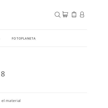
G
FOTOPLANETA
28
 el material