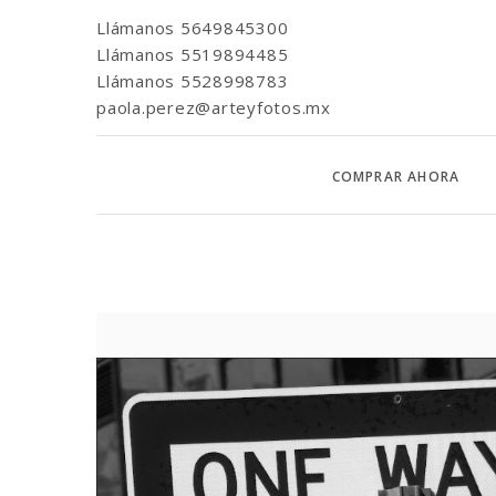
Llámanos
5649845300
Llámanos
5519894485
Llámanos
5528998783
paola.perez@arteyfotos.mx
COMPRAR AHORA