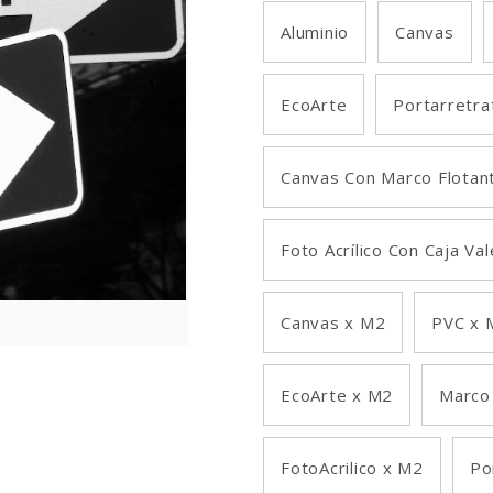
Aluminio
Canvas
EcoArte
Portarretra
Canvas Con Marco Flotan
Foto Acrílico Con Caja Va
Canvas x M2
PVC x 
EcoArte x M2
Marco
FotoAcrilico x M2
Po