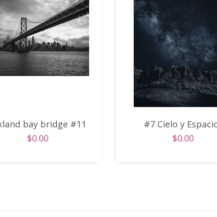
land bay bridge #11
#7 Cielo y Espaci
$0.00
$0.00