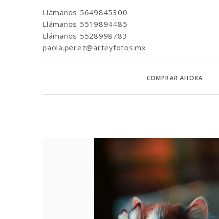
Llámanos
5649845300
Llámanos
5519894485
Llámanos
5528998783
paola.perez@arteyfotos.mx
COMPRAR AHORA