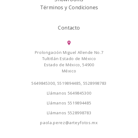
Términos y Condiciones
Contacto
Prolongación Miguel Allende No.7
Tultitlán Estado de México
Estado de México, 54900
México
5649845300, 5519894485, 5528998783
Llámanos
5649845300
Llámanos
5519894485
Llámanos
5528998783
paola.perez@arteyfotos.mx