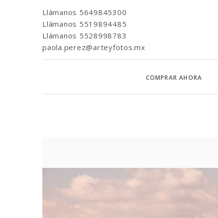
Llámanos
5649845300
Llámanos
5519894485
Llámanos
5528998783
paola.perez@arteyfotos.mx
COMPRAR AHORA