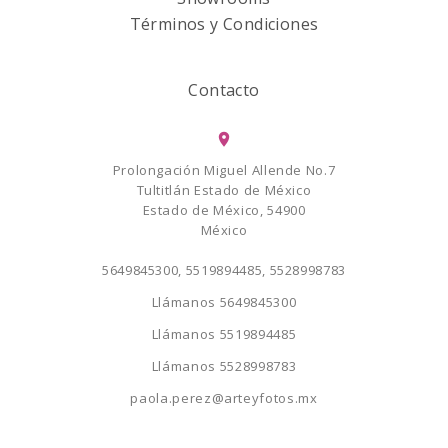
Términos y Condiciones
Contacto
Prolongación Miguel Allende No.7
Tultitlán Estado de México
Estado de México, 54900
México
5649845300, 5519894485, 5528998783
Llámanos
5649845300
Llámanos
5519894485
Llámanos
5528998783
paola.perez@arteyfotos.mx