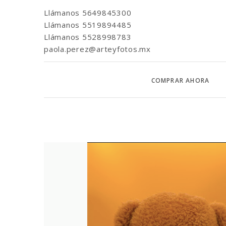
Llámanos
5649845300
Llámanos
5519894485
Llámanos
5528998783
paola.perez@arteyfotos.mx
COMPRAR AHORA