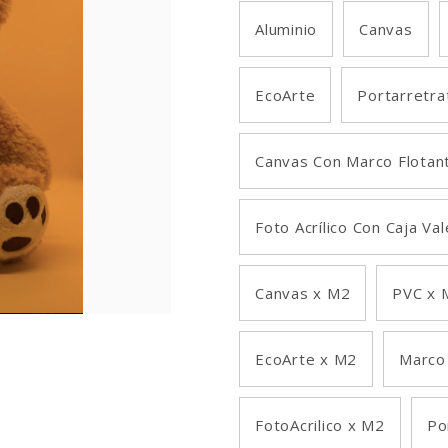
Aluminio
Canvas
EcoArte
Portarretra
Canvas Con Marco Flotan
Foto Acrílico Con Caja Va
Canvas x M2
PVC x 
EcoArte x M2
Marco
FotoAcrilico x M2
Po