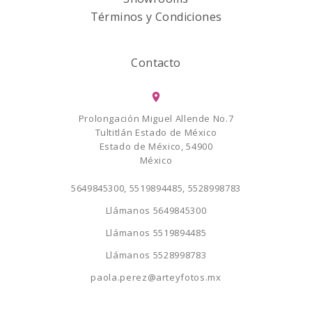
Términos y Condiciones
Contacto
Prolongación Miguel Allende No.7
Tultitlán Estado de México
Estado de México, 54900
México
5649845300, 5519894485, 5528998783
Llámanos
5649845300
Llámanos
5519894485
Llámanos
5528998783
paola.perez@arteyfotos.mx