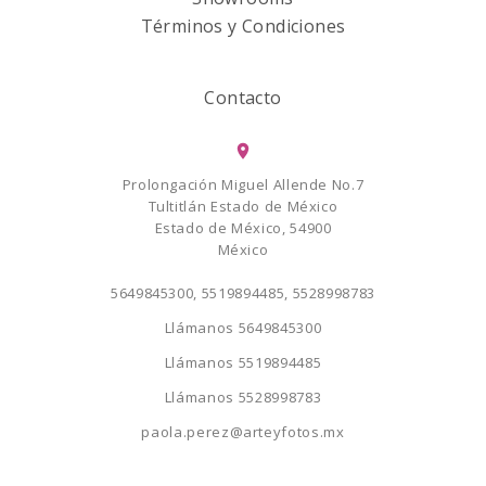
Términos y Condiciones
Contacto
Prolongación Miguel Allende No.7
Tultitlán Estado de México
Estado de México, 54900
México
5649845300, 5519894485, 5528998783
Llámanos
5649845300
Llámanos
5519894485
Llámanos
5528998783
paola.perez@arteyfotos.mx