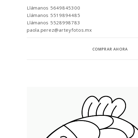
Llámanos
5649845300
Llámanos
5519894485
Llámanos
5528998783
paola.perez@arteyfotos.mx
COMPRAR AHORA