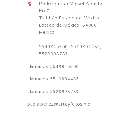
Prolongación Miguel Allende
No.7
Tultitlán Estado de México
Estado de México, 54900
México
5649845300, 5519894485,
5528998783
Llámanos
5649845300
Llámanos
5519894485
Llámanos
5528998783
paola.perez@arteyfotos.mx