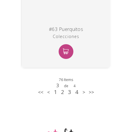
#63 Puerquitos
Colecciones
76 Items
3
de
4
1
2
3
4
<<
<
>
>>