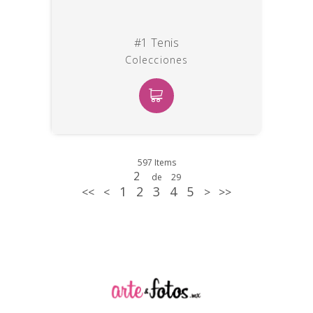
#1 Tenis
Colecciones
597 Items
2
de
29
1
2
3
4
5
<<
<
>
>>